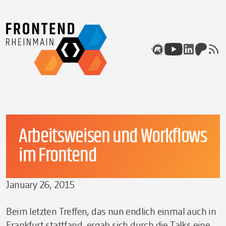
Skip to content
Meetup
Youtube
Linkedin
Patreon
rss
Arbeitsweisen und Workflows
im Frontend
January 26, 2015
Beim letzten Treffen, das nun endlich einmal auch in
Frankfurt stattfand, ergab sich durch die Talks eine